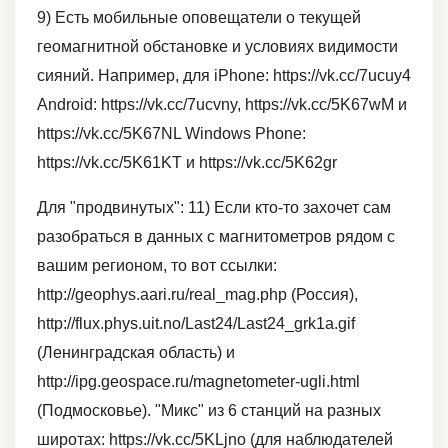
9) Есть мобильные оповещатели о текущей
геомагнитной обстановке и условиях видимости
сияний. Например, для iPhone: https://vk.cc/7ucuy4
Android: https://vk.cc/7ucvny, https://vk.cc/5K67wM и
https://vk.cc/5K67NL Windows Phone:
https://vk.cc/5K61KT и https://vk.cc/5K62gr
Для "продвинутых": 11) Если кто-то захочет сам
разобраться в данных с магнитометров рядом с
вашим регионом, то вот ссылки:
http://geophys.aari.ru/real_mag.php (Россия),
http://flux.phys.uit.no/Last24/Last24_grk1a.gif
(Ленинградская область) и
http://ipg.geospace.ru/magnetometer-ugli.html
(Подмосковье). "Микс" из 6 станций на разных
широтах: https://vk.cc/5KLjno (для наблюдателей