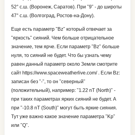
52° с.ш. (Воронеж, Саратов). При "9" - до широты
47° с.ш. (Волгоград, Ростов-на-Дону).
Еще есть параметр "Bz" который отвечает за
"яркость" сияний. Чем больше отрицательное
значение, тем ярче. Если параметр "Bz" больше
нуля, то сияний не будет. Что бы узнать чему
равен данный параметр около Земли смотрите
сайт https://www.spaceweatherlive.com/ . Если Bz:
записан без "-", то он "северный"
(положительный), например: "1.22 nT (North)" -
при таких параметрах ярких сияний не будет. А
при "-10.8 nT (South)" могут быть яркие сияния.
Тут уже важно какое значение параметра "Kp"
или "Q".