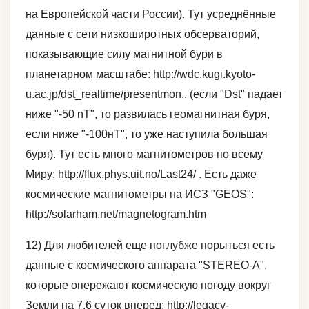
на Европейской части России). Тут усреднённые
данные с сети низкоширотных обсерваторий,
показывающие силу магнитной бури в
планетарном масштабе: http://wdc.kugi.kyoto-
u.ac.jp/dst_realtime/presentmon.. (если "Dst" падает
ниже "-50 nT", то развилась геомагнитная буря,
если ниже "-100нТ", то уже наступила большая
буря). Тут есть много магнитометров по всему
Миру: http://flux.phys.uit.no/Last24/ . Есть даже
космические магнитометры на ИСЗ "GEOS":
http://solarham.net/magnetogram.htm
12) Для любителей еще поглубже порыться есть
данные с космического аппарата "STEREO-А",
которые опережают космическую погоду вокруг
Земли на 7,6 суток вперед: http://legacy-