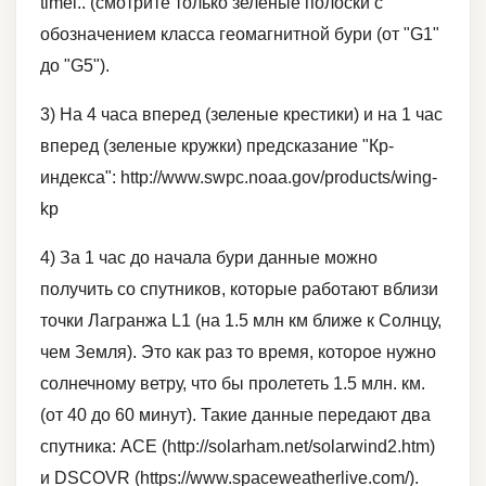
timel.. (смотрите только зеленые полоски с
обозначением класса геомагнитной бури (от "G1"
до "G5").
3) На 4 часа вперед (зеленые крестики) и на 1 час
вперед (зеленые кружки) предсказание "Кр-
индекса": http://www.swpc.noaa.gov/products/wing-
kp
4) За 1 час до начала бури данные можно
получить со спутников, которые работают вблизи
точки Лагранжа L1 (на 1.5 млн км ближе к Солнцу,
чем Земля). Это как раз то время, которое нужно
солнечному ветру, что бы пролететь 1.5 млн. км.
(от 40 до 60 минут). Такие данные передают два
спутника: ACE (http://solarham.net/solarwind2.htm)
и DSCOVR (https://www.spaceweatherlive.com/).