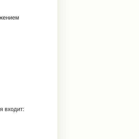
ожением
я входит: