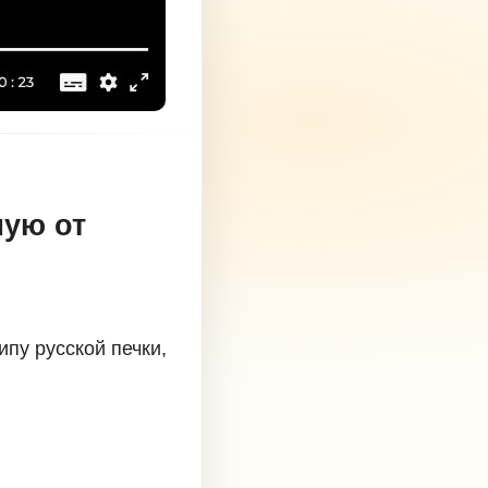
мую от
пу русской печки,