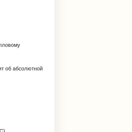
епловому
ит об абсолютной
С)