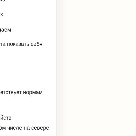
ях
цаем
ла показать себя
етствует нормам
йств
ом числе на севере