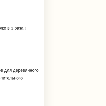
е в 3 раза !
ов для деревянного
опительного