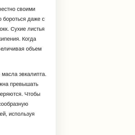
вестно своими
 бороться даже с
окк. Сухие листья
кипения. Когда
величивая объем
 масла эвкалипта.
лжна превышать
теряются. Чтобы
усообразную
ей, используя