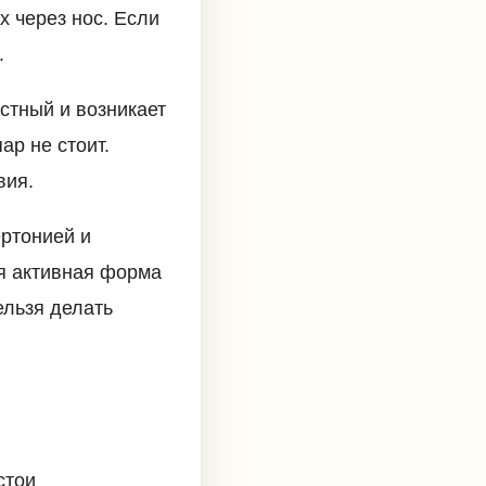
х через нос. Если
.
стный и возникает
ар не стоит.
вия.
ртонией и
я активная форма
ельзя делать
стои