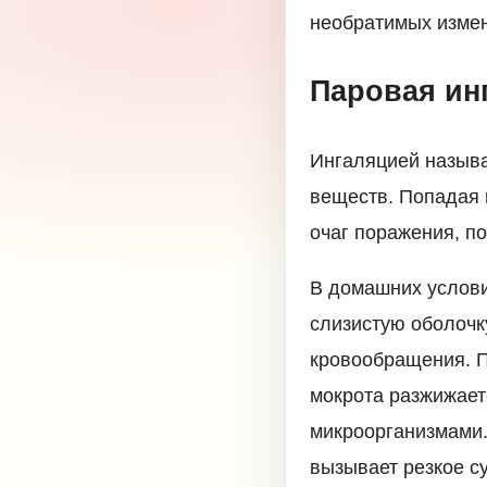
необратимых измен
Паровая ин
Ингаляцией называ
веществ. Попадая 
очаг поражения, п
В домашних услови
слизистую оболочк
кровообращения. П
мокрота разжижает
микроорганизмами.
вызывает резкое с