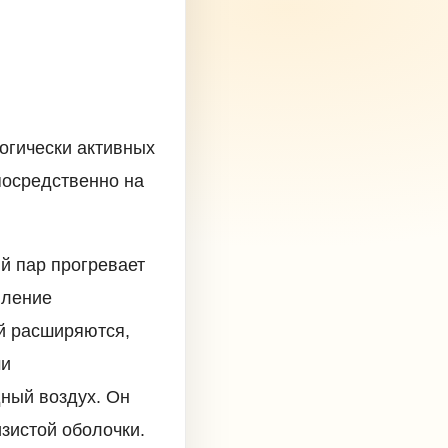
огически активных
посредственно на
й пар прогревает
иление
й расширяются,
ми
дный воздух. Он
зистой оболочки.