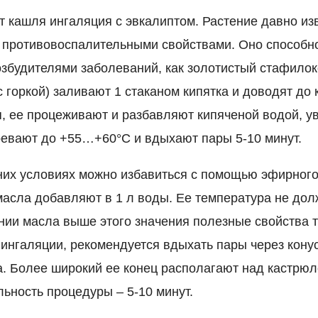
т кашля ингаляция с эвкалиптом. Растение давно из
противовоспалительными свойствами. Оно способно
озбудителями заболеваний, как золотистый стафилок
. с горкой) заливают 1 стаканом кипятка и доводят до 
я, ее процеживают и разбавляют кипяченой водой, у
гревают до +55…+60°С и вдыхают пары 5-10 минут.
их условиях можно избавиться с помощью эфирного
масла добавляют в 1 л воды. Ее температура не до
ании масла выше этого значения полезные свойства 
 ингаляции, рекомендуется вдыхать пары через кон
на. Более широкий ее конец располагают над кастрюл
льность процедуры – 5-10 минут.