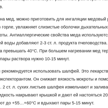
в.
 на мед, можно приготовить для ингаляции медовый 
в горле, увлажняет слизистые оболочки дыхательных
роты. Антиаллергические свойства меда используютс
ей воды добавляют 2-3 ст. л. продукта пчеловодства
а превышать 40°С. При большем нагревании мед те
пары раствора нужно 10-15 минут.
 рекомендуется использовать шалфей. Это лекарст
кспекторантом. Он снижает вязкость мокроты и помо
 2 ст. л. сухих листьев шалфея измельчают и залив
идкость накрывают крышкой и дают ей настояться 20
ют до +55…+60°С и вдыхают пары 5-15 минут.