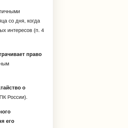
бличными
ца со дня, когда
ых интересов (п. 4
трачивает право
жным
тайство о
АПК России).
ного
ня его