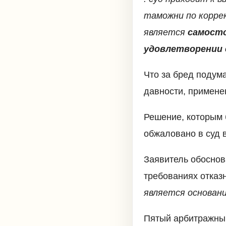
таможни по корре
является
самосто
удовлетворении 
Что за бред подум
давности, примене
Решение, которым 
обжаловано в суд 
Заявитель обоснов
требованиях отказн
является основани
Пятый арбитражный