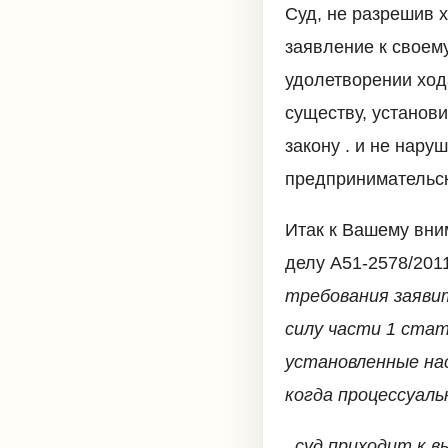
Суд, не разрешив 
заявление к своем
удолетворении ход
существу, установ
закону . и не нар
предпринимательск
Итак к Вашему вни
делу А51-2578/2011
требования заяви
силу части 1 ста
установленные на
когда процессуаль
. суд приходит к 