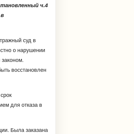
становленный ч.4
 в
итражный суд в
естно о нарушении
 законом.
быть восстановлен
 срок
ем для отказа в
ции. Была заказана