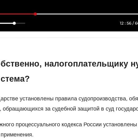
собственно, налогоплательщику н
истема?
дарстве установлены правила судопроизводства, обя
иц, обращающихся за судебной защитой в суд государ
жного процессуального кодекса России установлен
х применения.