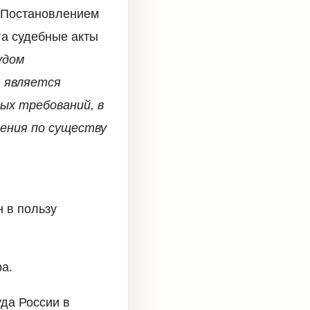
. Постановлением
га судебные акты
удом
я является
ых требований, в
рения по существу
н в пользу
а.
да России в