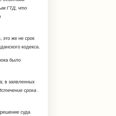
ым ГТД, что
в
 это же не срок
данского кодекса.
рока было
а; в заявленных
Истечение срока .
 решение суда