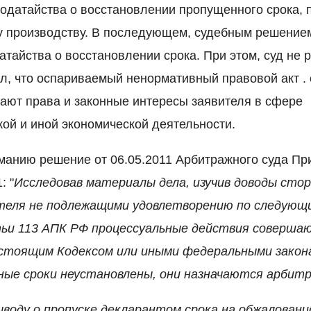
ходатайства о восстановлении пропущенного срока, 
у производству. В последующем, судебным решением
атайства о восстановлении срока. При этом, суд не 
ил, что оспариваемый ненормативный правовой акт .
ушают права и законные интересы заявителя в сфере
ой и иной экономической деятельности.
манию решение от 06.05.2011 Арбитражного суда Пр
: "
Исследовав материалы дела, изучив доводы стор
теля не подлежащими удовлетворению по следующи
тьи 113 АПК РФ процессуальные действия совершаю
стоящим Кодексом или иными федеральными законам
ные сроки неустановлены, они назначаются арбитр
выводу о пропуске декларантом срока на обжалован