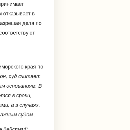
принимает
 отказывает в
разрешая дела по
 соответствуют
иморского края по
он, суд считает
м основаниям. В
тся в сроки,
и, а в случаях,
ажным судом .
ие действий