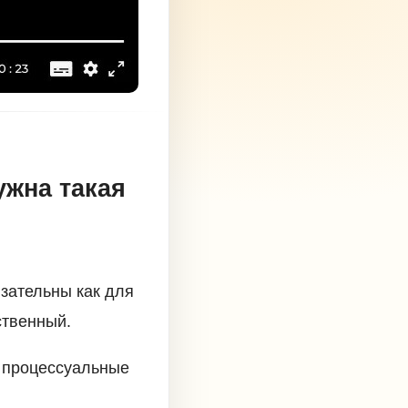
ужна такая
зательны как для
ственный.
ы процессуальные