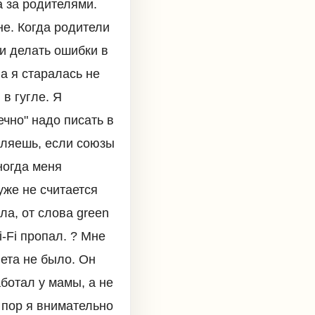
а за родителями.
не. Когда родители
и делать ошибки в
а я старалась не
в гугле. Я
ечно" надо писать в
исляешь, если союзы
ногда меня
уже не считается
ла, от слова green
-Fi пропал. ? Мне
ета не было. Он
ботал у мамы, а не
х пор я внимательно