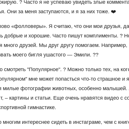
окирую. ? Часто я не успеваю увидеть злые коммента
я. Они за меня заступаются, и я за них тоже. ❤️
лово «фолловеры». Я считаю, что они мои друзья, д
нь добрые и хорошие. Часто пишут комплименты. ? Но
я много друзей. Мы друг другу помогаем. Например,
звать моего бигля ушастого — Эмили. ??
смотреть "Популярное". ? Можно только тех, на ког
опулярном" мне может попасться что-то страшное и я
я милые фотографии животных, особенно малышей. А
, – картины и статьи. Еще очень нравятся видео с 
спортивной гимнастике.
о многим интереснее сидеть в инстаграме, чем с книг