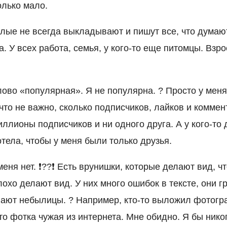
олько мало.
слые не всегда выкладывают и пишут все, что думают
а. У всех работа, семья, у кого-то еще питомцы. Взр
ово «популярная». Я не популярна. ? Просто у меня
что не важно, сколько подписчиков, лайков и коммен
иллионы подписчиков и ни одного друга. А у кого-то 
отела, чтобы у меня были только друзья.
еня нет. ❗️?‍?‍❗️ Есть врунишки, которые делают вид, ч
лохо делают вид. У них много ошибок в тексте, они г
ают небылицы. ? Например, кто-то выложил фотогр
то фотка чужая из интернета. Мне обидно. Я бы ник