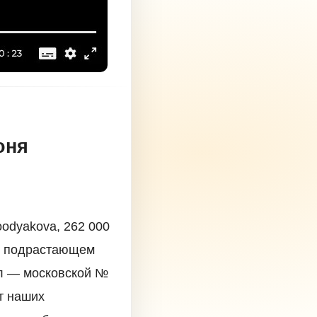
оня
odyakova, 262 000
 о подрастающем
ол — московской №
ет наших