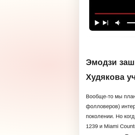
Эмодзи заш
Худякова у
Вообще-то мы план
фолловеров) интер
поколении. Но ког
1239 и Miami Сount