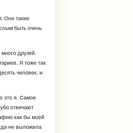
. Они такие
ослым быть очень
 много друзей.
тариев. Я тоже так
десять человек, и
то это я. Самое
рубо отвечают
афию как бы моей
огда не выложила