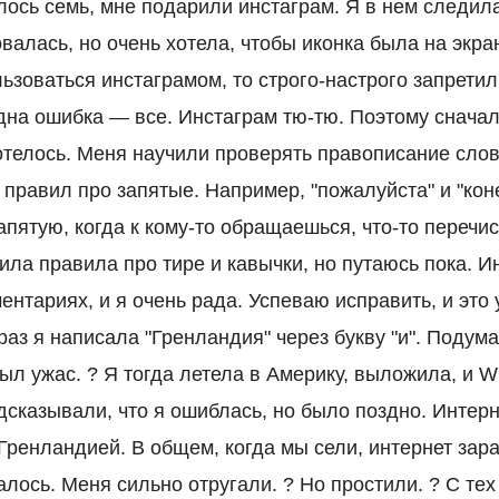
лось семь, мне подарили инстаграм. Я в нем следил
валась, но очень хотела, чтобы иконка была на экра
ьзоваться инстаграмом, то строго-настрого запретил
Одна ошибка — все. Инстаграм тю-тю. Поэтому сначал
отелось. Меня научили проверять правописание слов 
правил про запятые. Например, "пожалуйста" и "кон
апятую, когда к кому-то обращаешься, что-то переч
ила правила про тире и кавычки, но путаюсь пока. И
нтариях, и я очень рада. Успеваю исправить, и это 
раз я написала "Гренландия" через букву "и". Подума
ыл ужас. ? Я тогда летела в Америку, выложила, и Wi
дсказывали, что я ошиблась, но было поздно. Интерн
Гренландией. В общем, когда мы сели, интернет зара
алось. Меня сильно отругали. ? Но простили. ? С те