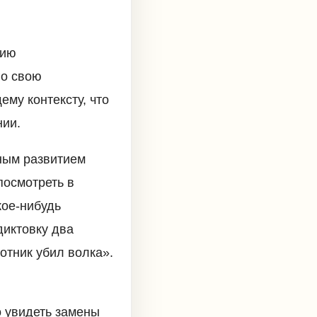
тию
го свою
ему контексту, что
нии.
ным развитием
посмотреть в
кое-нибудь
диктовку два
отник убил волка».
о увидеть замены