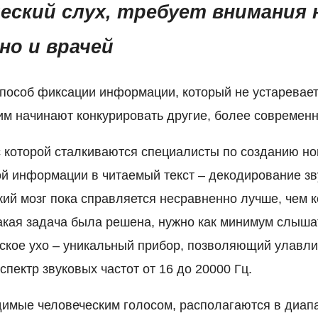
ский слух, требует внимания 
но и врачей
пособ фиксации информации, который не устаревает,
ним начинают конкурировать другие, более современ
с которой сталкиваются специалисты по созданию н
 информации в читаемый текст – декодирование зву
кий мозг пока справляется несравненно лучше, чем 
акая задача была решена, нужно как минимум слышат
еское ухо – уникальный прибор, позволяющий улавли
пектр звуковых частот от 16 до 20000 Гц.
димые человеческим голосом, располагаются в диапа