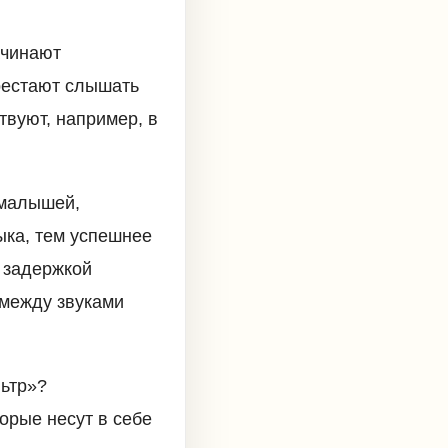
ачинают
ерестают слышать
твуют, например, в
 малышей,
ыка, тем успешнее
с задержкой
 между звуками
ьтр»?
торые несут в себе