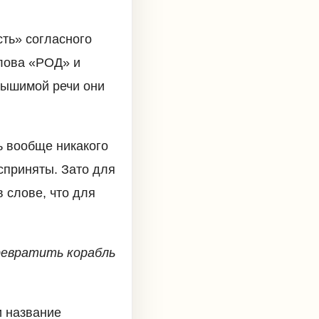
сть» согласного
слова «РОД» и
лышимой речи они
ь вообще никакого
сприняты. Зато для
 слове, что для
превратить корабль
и название