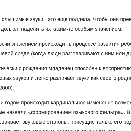
 слышимые звуки - это еще полдела. Чтобы они прев
 должен наделить их каким-то особым значением.
речи значением происходит в процессе развития реб
евой среде (когда люди разговаривают с ним или др
ктически с рождения младенец способен к восприяти
вых звуков и легко различает звуки как своего родно
 2000).
и годом происходит кардинальное изменение возмо
ные назвали «формированием языкового фильтра». В
сваивает звуковые эталоны, присущие только его род