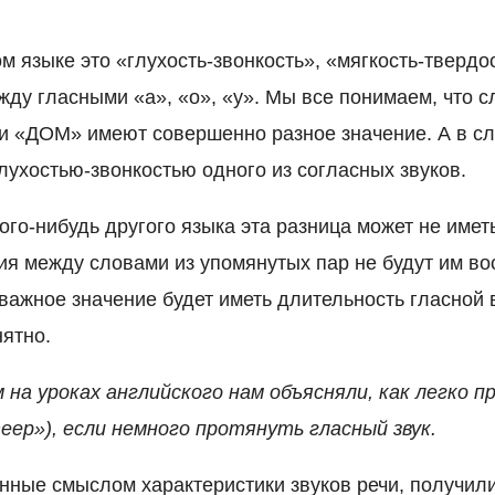
м языке это «глухость-звонкость», «мягкость-твердо
жду гласными «а», «о», «у». Мы все понимаем, что 
и «ДОМ» имеют совершенно разное значение. А в с
лухостью-звонкостью одного из согласных звуков.
ого-нибудь другого языка эта разница может не имет
чия между словами из упомянутых пар не будут им во
важное значение будет иметь длительность гласной в
нятно.
 на уроках английского нам объясняли, как легко 
sheep»), если немного протянуть гласный звук.
енные смыслом характеристики звуков речи, получил