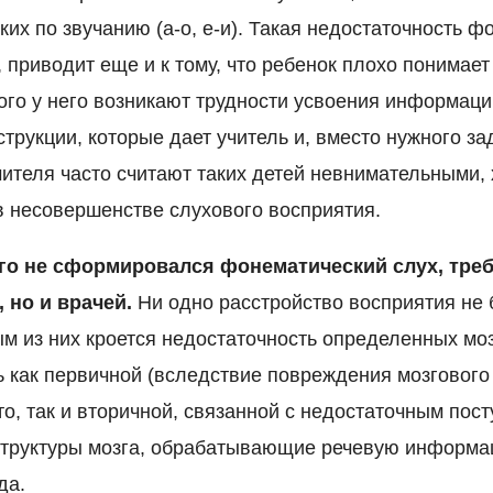
ких по звучанию (а-о, е-и). Такая недостаточность 
, приводит еще и к тому, что ребенок плохо понимае
того у него возникают трудности усвоения информаци
трукции, которые дает учитель и, вместо нужного з
чителя часто считают таких детей невнимательными,
 в несовершенстве слухового восприятия.
ого не сформировался фонематический слух, тре
 но и врачей.
Ни одно расстройство восприятия не 
ым из них кроется недостаточность определенных мо
ь как первичной (вследствие повреждения мозгового 
то, так и вторичной, связанной с недостаточным пос
структуры мозга, обрабатывающие речевую информа
да.