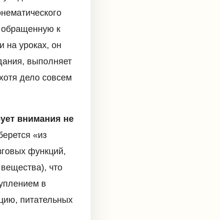
фонематического
т обращенную к
и на уроках, он
адания, выполняет
 хотя дело совсем
бует внимания не
берется «из
зговых функций,
вещества), что
туплением в
цию, питательных