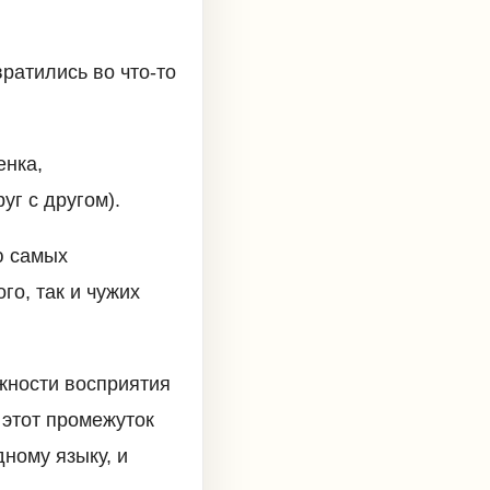
ратились во что-то
енка,
уг с другом).
ю самых
го, так и чужих
жности восприятия
 этот промежуток
ному языку, и