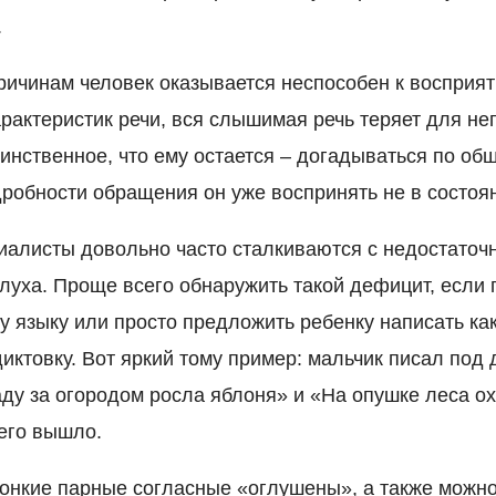
.
причинам человек оказывается неспособен к восприя
рактеристик речи, вся слышимая речь теряет для не
нственное, что ему остается – догадываться по общ
дробности обращения он уже воспринять не в состоя
иалисты довольно часто сталкиваются с недостаточ
луха. Проще всего обнаружить такой дефицит, если 
у языку или просто предложить ребенку написать ка
ктовку. Вот яркий тому пример: мальчик писал под 
ду за огородом росла яблоня» и «На опушке леса ох
него вышло.
вонкие парные согласные «оглушены», а также можн