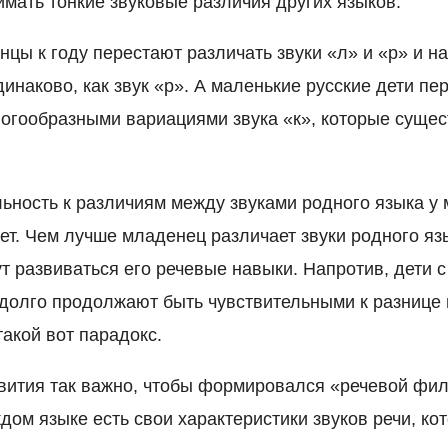
имать тонкие звуковые различия других языков.
нцы к году перестают различать звуки «л» и «р» и н
инаково, как звук «р». А маленькие русские дети п
огообразными вариациями звука «к», которые сущес
льность к различиям между звуками родного языка у
ает. Чем лучше младенец различает звуки родного яз
т развиваться его речевые навыки. Напротив, дети 
 долго продолжают быть чувствительными к разнице
такой вот парадокс.
вития так важно, чтобы формировался «речевой фил
дом языке есть свои характеристики звуков речи, ко