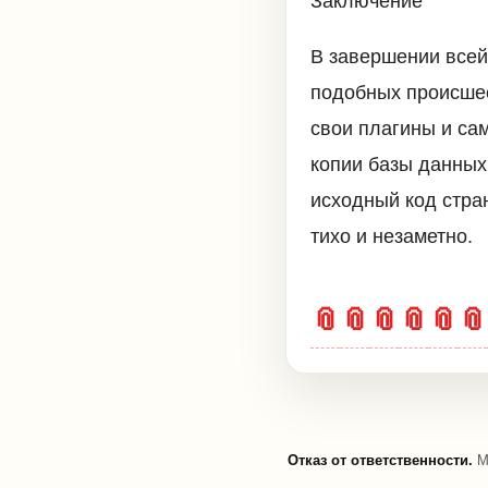
Заключение
В завершении всей 
подобных происшес
свои плагины и са
копии базы данных
исходный код стра
тихо и незаметно.
📎
📎
📎
📎
📎
📎
Отказ от ответственности.
Ма