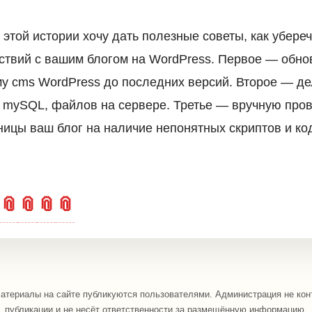
этой истории хочу дать полезные советы, как убереч
твий с вашим блогом на WordPress. Первое — обно
му cms WordPress до последних версий. Второе — д
 mySQL, файлов на сервере. Третье — вручную пров
ницы ваш блог на наличие непонятных скриптов и ко
📎
📎
📎
📎
териалы на сайте публикуются пользователями. Администрация не кон
публикации и не несёт ответственности за размещённую информацию.