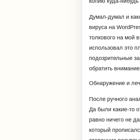
копию куда-нибудь 
Думал-думал и как
вируса на WordPres
толкового на мой в
использовал это п
подозрительные зап
обратить внимание
Обнаружение и леч
После ручного анал
Да были какие-то 
равно ничего не да
который прописалс