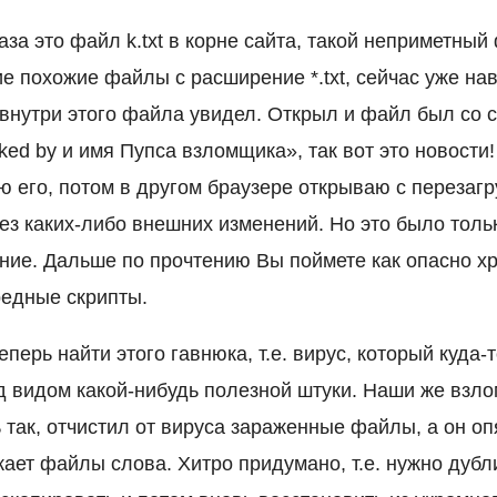
аза это файл k.txt в корне сайта, такой неприметный
е похожие файлы с расширение *.txt, сейчас уже на
 внутри этого файла увидел. Открыл и файл был со
ed by и имя Пупса взломщика», так вот это новости!
ю его, потом в другом браузере открываю с перезаг
без каких-либо внешних изменений. Но это было тол
ние. Дальше по прочтению Вы поймете как опасно хр
редные скрипты.
еперь найти этого гавнюка, т.е. вирус, который куда
од видом какой-нибудь полезной штуки. Наши же взл
 так, отчистил от вируса зараженные файлы, а он оп
ает файлы слова. Хитро придумано, т.е. нужно дубл