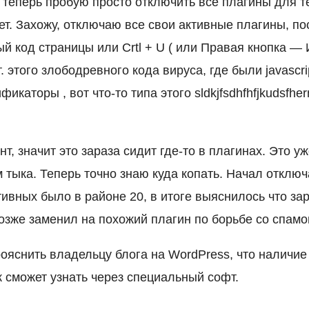
 теперь пробую просто отключить все плагины для т
ет. Захожу, отключаю все свои активные плагины, п
ый код страницы или Crtl + U ( или Правая кнопка —
т. этого злободревного кода вируса, где были javascr
каторы , вот что-то типа этого sldkjfsdhfhfjkudsfhernj
т, значит это зараза сидит где-то в плагинах. Это у
 тыка. Теперь точно знаю куда копать. Начал отклю
тивных было в районе 20, в итоге выяснилось что за
 Позже заменил на похожий плагин по борьбе со спамо
ояснить владельцу блога на WordPress, что наличие
 сможет узнать через специальный софт.