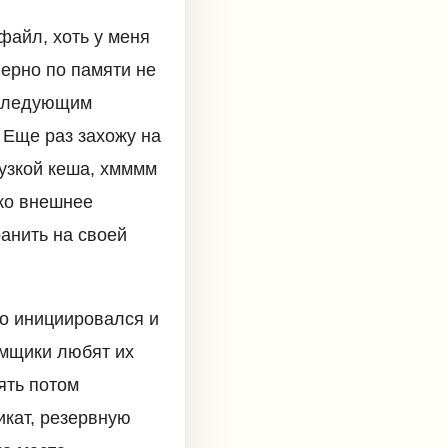
 файл, хоть у меня
верно по памяти не
 следующим
 Еще раз захожу на
рузкой кеша, хмммм
ько внешнее
анить на своей
-то инициировался и
омщики любят их
ять потом
икат, резервную