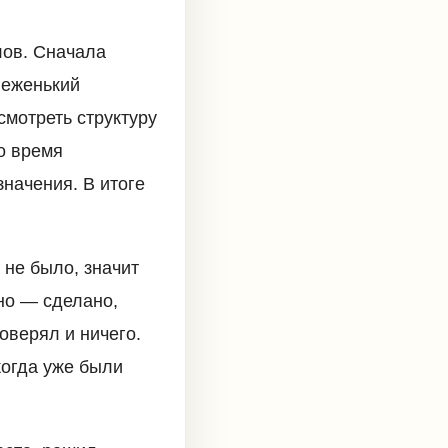
лов. Сначала
веженький
смотреть структуру
го время
начения. В итоге
не было, значит
но — сделано,
оверял и ничего.
когда уже были