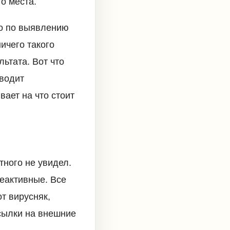
о места.
ло по выявлению
ичего такого
ьтата. Вот что
ыводит
вает на что стоит
тного не увидел.
неактивные. Все
от вирусняк,
ссылки на внешние