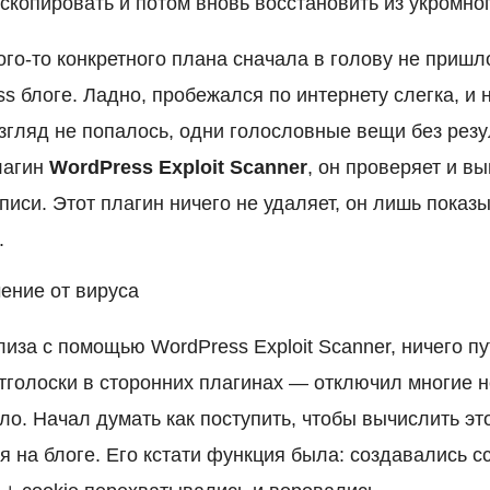
скопировать и потом вновь восстановить из укромног
ого-то конкретного плана сначала в голову не приш
s блоге. Ладно, пробежался по интернету слегка, и н
згляд не попалось, одни голословные вещи без резул
лагин
WordPress Exploit Scanner
, он проверяет и в
иси. Этот плагин ничего не удаляет, он лишь показы
.
ение от вируса
иза с помощью WordPress Exploit Scanner, ничего пу
отголоски в сторонних плагинах — отключил многие 
ло. Начал думать как поступить, чтобы вычислить эт
я на блоге. Его кстати функция была: создавались 