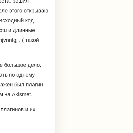
еста, решил
осле этого открываю
 Исходный код
iptu и длинные
vnnfgj , ( такой
же большое дело,
чать по одному
ражен был плагин
м на Akismet.
 плагинов и их