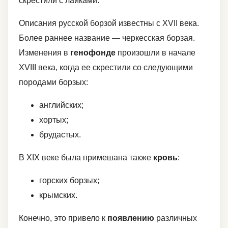
скрестили с лайками.
Описания русской борзой известны с XVII века.
Более раннее название — черкесская борзая.
Изменения в
генофонде
произошли в начале
XVIII века, когда ее скрестили со следующими
породами борзых:
английских;
хортых;
брудастых.
В XIX веке была примешана также
кровь
:
горских борзых;
крымских.
Конечно, это привело к
появлению
различных