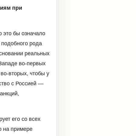
ниям при
о это бы означало
о подобного рода
основании реальных
Западе во-первых
 во-вторых, чтобы у
ство с Россией —
анкций,
ует его со всех
о на примере