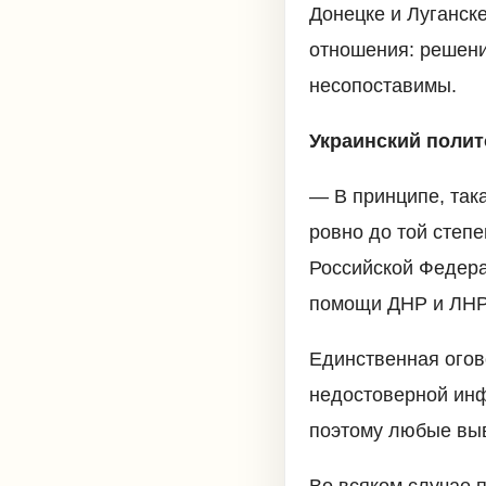
Донецке и Луганске
отношения: решени
несопоставимы.
Украинский полит
— В принципе, так
ровно до той степе
Российской Федерац
помощи ДНР и ЛНР
Единственная огов
недостоверной инф
поэтому любые выв
Во всяком случае 