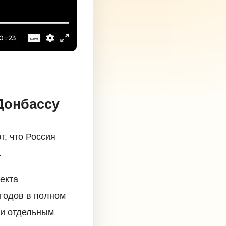
Донбассу
т, что Россия
.
екта
 годов в полном
ки отдельным