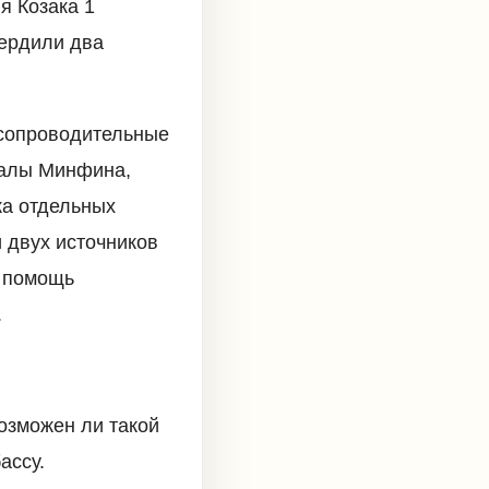
я Козака 1
вердили два
 сопроводительные
иалы Минфина,
ка отдельных
 двух источников
т помощь
.
возможен ли такой
ассу.