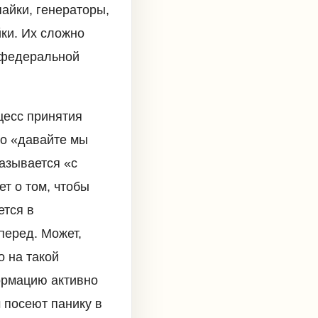
айки, генераторы,
йки. Их сложно
с федеральной
цесс принятия
то «давайте мы
азывается «с
ет о том, чтобы
ется в
перед. Может,
о на такой
ормацию активно
 посеют панику в