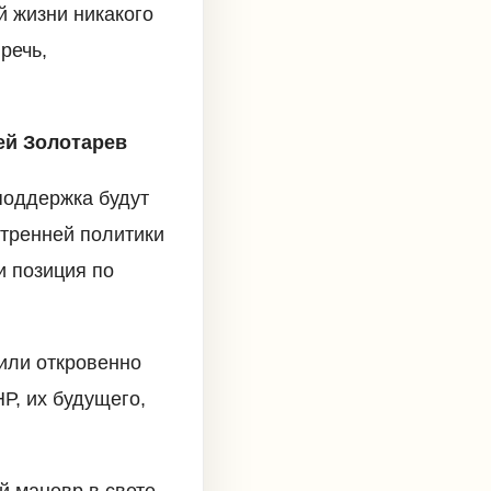
й жизни никакого
речь,
ей Золотарев
поддержка будут
утренней политики
и позиция по
или откровенно
Р, их будущего,
й маневр в свете