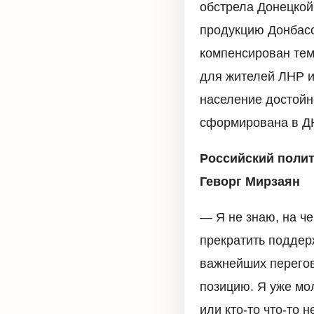
обстрела Донецкой
продукцию Донбасс
компенсирован тем
для жителей ЛНР и
население достойно
сформирована в ДН
Российский полит
Геворг Мирзаян
— Я не знаю, на ч
прекратить поддер
важнейших перегов
позицию. Я уже мол
или кто-то что-то н