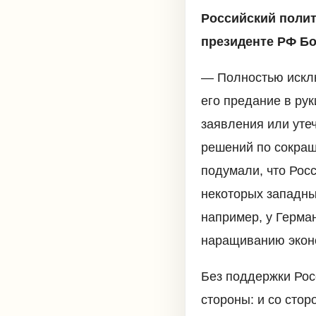
Российский поли
президенте РФ Бо
— Полностью исклю
его предание в рук
заявления или уте
решений по сокращ
подумали, что Росс
некоторых западны
например, у Герма
наращиванию эконо
Без поддержки Росс
стороны: и со стор