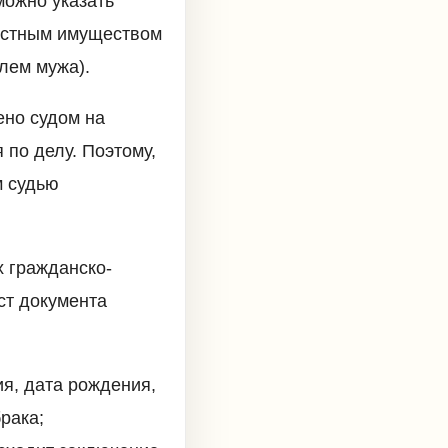
можно указать
естным имуществом
лем мужа).
ено судом на
 по делу. Поэтому,
м судью
 гражданско-
ст документа
я, дата рождения,
рака;