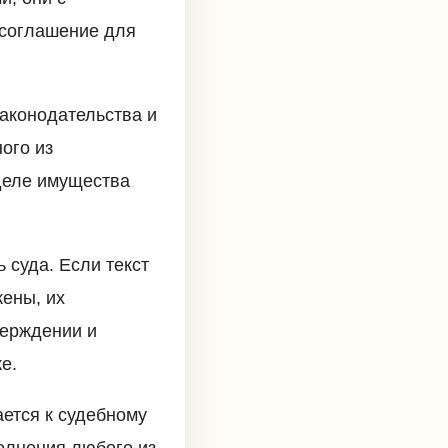
 соглашение для
законодательства и
ого из
зделе имущества
ь суда. Если текст
жены, их
верждении и
е.
ется к судебному