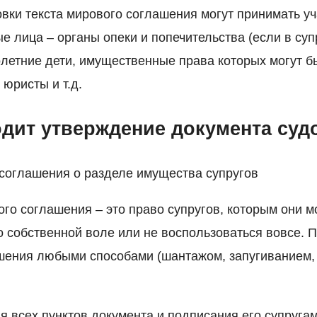
овки текста мирового соглашения могут принимать уч
е лица – органы опеки и попечительства (если в су
летние дети, имущественные права которых могут б
 юристы и т.д.
одит утверждение документа суд
соглашения о разделе имущества супругов
го соглашения – это право супругов, которым они м
о собственной воле или не воспользоваться вовсе. 
ения любыми способами (шантажом, запугиванием, о
 всех пунктов документа и подписания его супругам