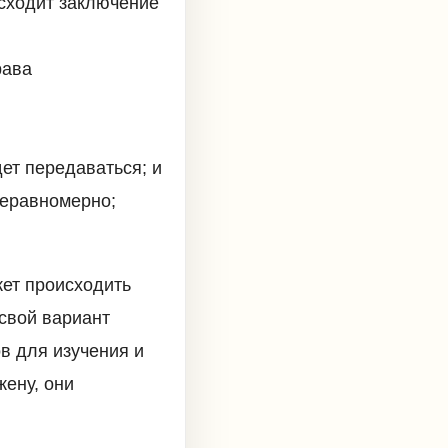
сходит заключение
рава
ет передаваться; и
неравномерно;
жет происходить
 свой вариант
ов для изучения и
жену, они