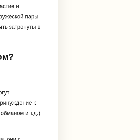
астие и
пружеской пары
ыть затронуты в
ом?
огут
Принуждение к
бманом и т.д.)
и, они с