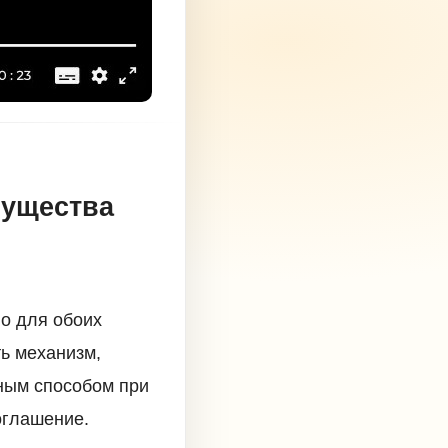
мущества
о для обоих
ть механизм,
ным способом при
оглашение.