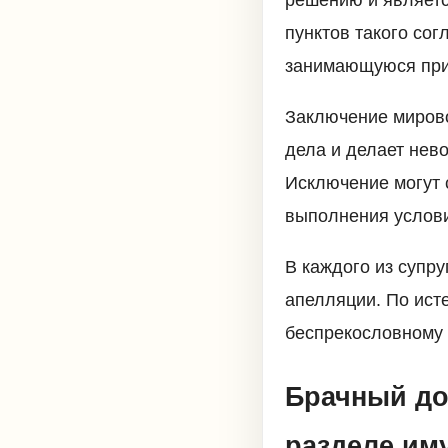
решению и являетс
пунктов такого сог
занимающуюся при
Заключение мирово
дела и делает нев
Исключение могут 
выполнения услови
В каждого из супр
апелляции. По ист
беспрекословному
Брачный до
разделе им