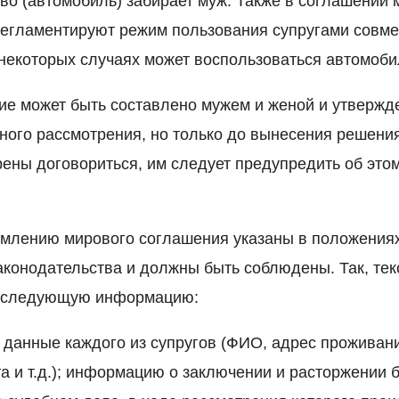
о (автомобиль) забирает муж. Также в соглашении 
регламентируют режим пользования супругами совм
 некоторых случаях может воспользоваться автомоби
е может быть составлено мужем и женой и утвержд
ного рассмотрения, но только до вынесения решения
рены договориться, им следует предупредить об это
млению мирового соглашения указаны в положениях
аконодательства и должны быть соблюдены. Так, тек
 следующую информацию:
данные каждого из супругов (ФИО, адрес проживани
а и т.д.); информацию о заключении и расторжении б