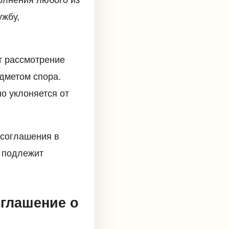
олнения любого из
ужбу,
т рассмотрение
дметом спора.
о уклоняется от
 соглашения в
е подлежит
оглашение о