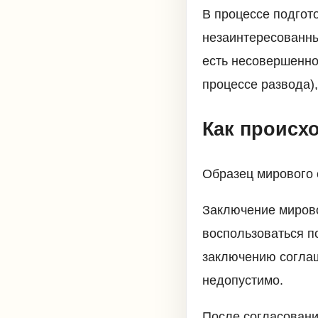
В процессе подгот
незаинтересованны
есть несовершенно
процессе развода),
Как происх
Образец мирового 
Заключение мирово
воспользоваться п
заключению соглаш
недопустимо.
После согласования