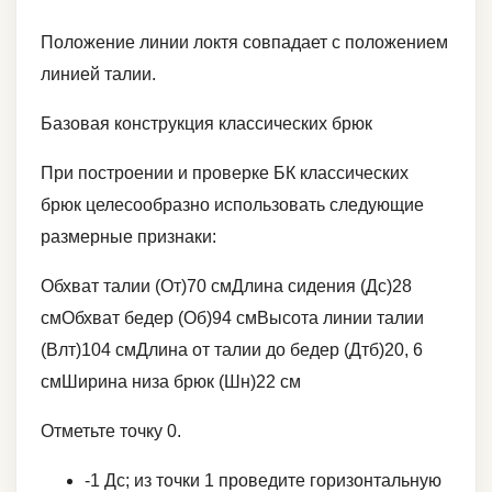
Положение линии локтя совпадает с положением
линией талии.
Базовая конструкция классических брюк
При построении и проверке БК классических
брюк целесообразно использовать следующие
размерные признаки:
Обхват талии (От)70 смДлина сидения (Дс)28
смОбхват бедер (Об)94 смВысота линии талии
(Влт)104 смДлина от талии до бедер (Дтб)20, 6
смШирина низа брюк (Шн)22 см
Отметьте точку 0.
-1 Дс; из точки 1 проведите горизонтальную