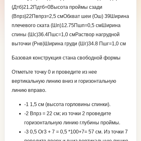
(Дтб)21.2Пдтб=0Высота проймы сзади
(Впрз)22Пвпрз=2,5 смОбхват шеи (Ош) 39Ширина
плечевого ската (Шп)12.75Пшп=0,5 смШирина
спины (Шс)36.4Пшс=1,0 смРаствор нагрудной
выточки (Рнв)Ширина груди (Шг)34.8 Пшг=1,0 см
Базовая конструкция стана свободной формы
Отметьте точку 0 и проведите из нее
вертикальную линию вниз и горизонтальную
линию вправо.
-1 1,5 см (высота горловины спинки).
-2 Впрз = 22 см; из точки 2 проведите
горизонтальную линию глубины проймы.
-3 0,5 Ог3 + 7 = 0,5 *100+7= 57 см. Из точки 7
поведите вверх и вниз вертикальную линию