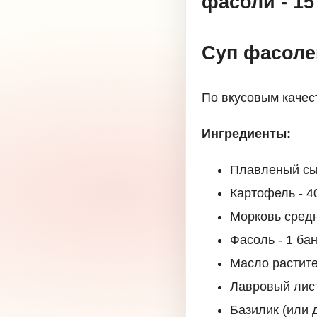
фасоли - 1
Суп фасоле
По вкусовым качест
Ингредиенты:
Плавленый сыр
Картофель - 4
Морковь средня
Фасоль - 1 ба
Масло растител
Лавровый лист 
Базилик (или д