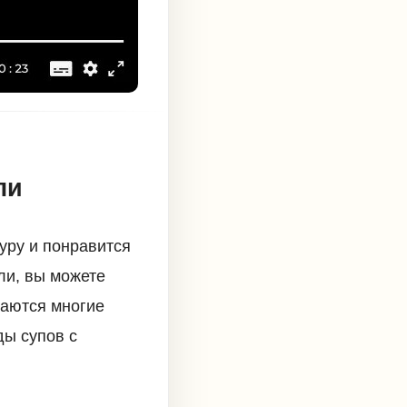
ли
уру и понравится
ли, вы можете
таются многие
ды супов с