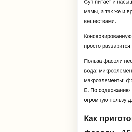
Суп питает и насыщ
мамы, а так же и 
веществами.
Консервированную 
просто разварится 
Польза фасоли неоц
вода; микроэлемент
макроэлементы: фос
Е. По содержанию 
огромную пользу д
Как пригот