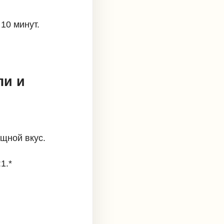
10 минут.
ли и
щной вкус.
1.*