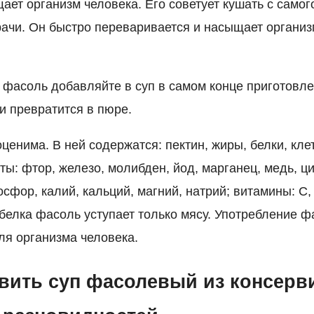
ает организм человека. Его советует кушать с самог
врачи. Он быстро переваривается и насыщает органи
фасоль добавляйте в суп в самом конце приготовле
и превратится в пюре.
енима. В ней содержатся: пектин, жиры, белки, кле
ы: фтор, железо, молибден, йод, марганец, медь, ци
фор, калий, кальций, магний, натрий; витамины: С, Р
белка фасоль уступает только мясу. Употребление ф
ля организма человека.
овить суп фасолевый из консер