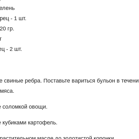
зелень
ец - 1 шт.
20 гр.
т
ц - 2 шт.
е свиные ребра. Поставьте вариться бульон в течени
 мяса.
е соломкой овощи.
е кубиками картофель.
растительном масле до золотистой корочки.