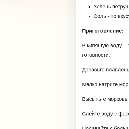
Зелень петруш
Соль - по вкус
Приготовление:
В кипящую воду – 
готовности.
Добавьте плавлены
Мелко натрите морк
Высыпьте морковь 
Слейте воду с фасо
Подавайте с больш