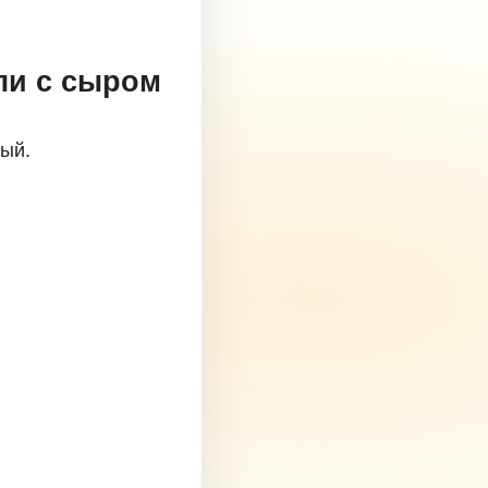
ли с сыром
ный.