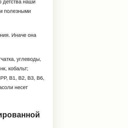
о детства наши
зм полезными
ния. Иначе она
тчатка, углеводы,
нк, кобальт;
Р, В1, В2, В3, В6,
асоли несет
вированной