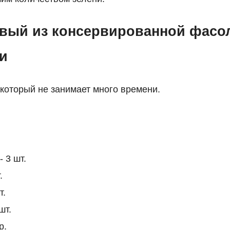
вый из консервированной фасол
и
 который не занимает много времени.
- 3 шт.
.
т.
шт.
р.