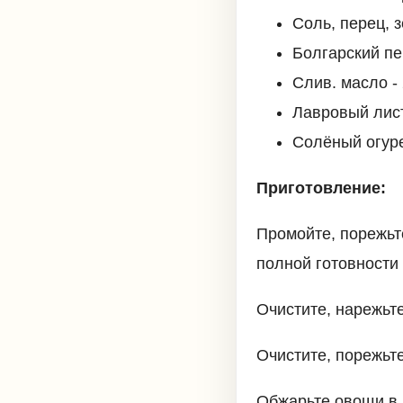
Соль, перец, 
Болгарский пер
Слив. масло - 
Лавровый лис
Солёный огуре
Приготовление:
Промойте, порежьт
полной готовности
Очистите, нарежьт
Очистите, порежьт
Обжарьте овощи в 