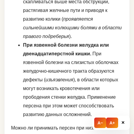
скапливаться выше места обструкции,
растягивая желчные пути и приводя к
развитию колики (
проявляется
сильнейшими колющими болями в области
правого подреберья
).
При язвенной болезни желудка или
двенадцатиперстной кишки.
При
язвенной болезни на слизистых оболочках
желудочно-кишечного тракта образуются
дефекты (
изъязвления
), в области которых
могут возникать кровотечения или
прободения стенки желудка. Применение
персена при этом может способствовать
развитию данных осложнений.
×
A−
A+
Можно ли принимать персен при низком