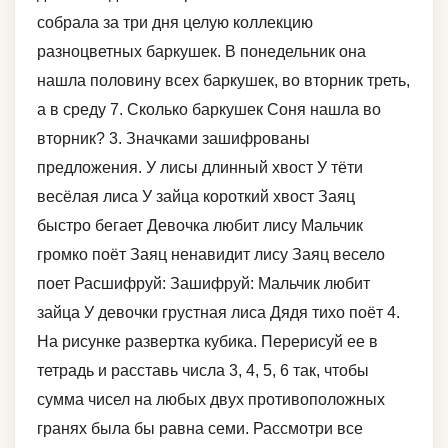
собрала за три дня целую коллекцию
разноцветных баркушек. В понедельник она
нашла половину всех баркушек, во вторник треть,
а в среду 7. Сколько баркушек Соня нашла во
вторник? 3. Значками зашифрованы
предложения. У лисы длинный хвост У тёти
весёлая лиса У зайца короткий хвост Заяц
быстро бегает Девочка любит лису Мальчик
громко поёт Заяц ненавидит лису Заяц весело
поет Расшифруй: Зашифруй: Мальчик любит
зайца У девочки грустная лиса Дядя тихо поёт 4.
На рисунке развертка кубика. Перерисуй ее в
тетрадь и расставь числа 3, 4, 5, 6 так, чтобы
сумма чисел на любых двух противоположных
гранях была бы равна семи. Рассмотри все