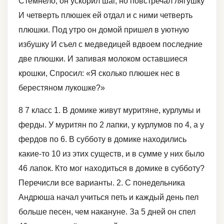
Стемнело, он ускорил шаг, но повстречал лягушку
И четверть плюшек ей отдал и с ними четверть
плюшки. Под утро он домой пришел в уютную
избушку И съел с медведицей вдвоем последние
две плюшки. И запивая молоком оставшиеся
крошки, Спросил: «Я сколько плюшек нес в
берестяном лукошке?»
8 7 класс 1. В домике живут муритяне, курлумы и
ферды. У муритян по 2 лапки, у курлумов по 4, а у
фердов по 6. В субботу в домике находились
какие-то 10 из этих существ, и в сумме у них было
46 лапок. Кто мог находиться в домике в субботу?
Перечисли все варианты. 2. С понедельника
Андрюша начал учиться петь и каждый день пел
больше песен, чем накануне. За 5 дней он спел