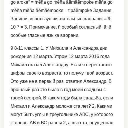
go aroke² = mẽña go mẽña ãẽmãẽmpoke mẽña go
mẽña mẽña ãẽmãẽmpoke = tipãẽmpoke Задание.
Запиши, используя числительные ваорани: = 9;
10 7 = 3. Примечание. ñ особый согласный, ã, ẽ
особые гласные языка ваорани.
9 8-11 классы 1. У Михаила и Александра дни
рождения 12 марта. Утром 12 марта 2016 года
Михаил сказал Александру: Если я переставлю
цифры своего возраста, то получу твой возраст.
Это уже не в первый раз, ответил Александр. В
прошлый раз это было в год моей свадьбы с
твоей сестрой. В каком году была свадьба, если
Михаил и Александр моложе ста лет? 2. Какими
могут быть углы в треугольнике АВС, у которого
стороны АВ и ВС равны 2, а высота, опущенная