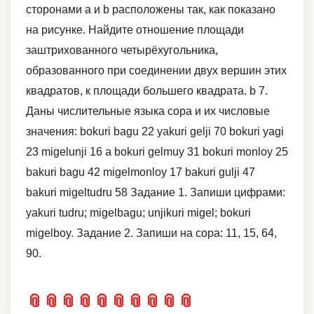
сторонами a и b расположены так, как показано
на рисунке. Найдите отношение площади
заштрихованного четырёхугольника,
образованного при соединении двух вершин этих
квадратов, к площади большего квадрата. b 7.
Даны числительные языка сора и их числовые
значения: bokuri bagu 22 yakuri gelji 70 bokuri yagi
23 migelunji 16 a bokuri gelmuy 31 bokuri monloy 25
bakuri bagu 42 migelmonloy 17 bakuri gulji 47
bakuri migeltudru 58 Задание 1. Запиши цифрами:
yakuri tudru; migelbagu; unjikuri migel; bokuri
migelboy. Задание 2. Запиши на сора: 11, 15, 64,
90.
📎
📎
📎
📎
📎
📎
📎
📎
📎
📎