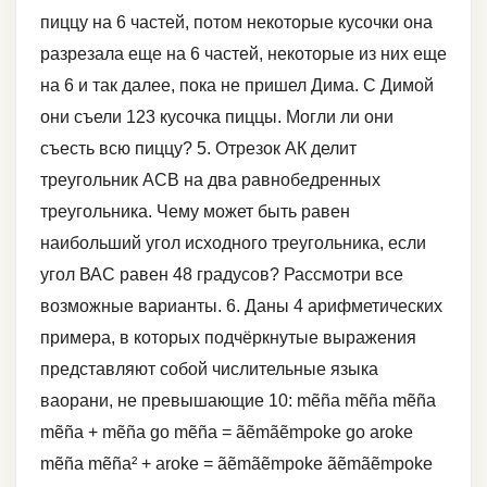
пиццу на 6 частей, потом некоторые кусочки она
разрезала еще на 6 частей, некоторые из них еще
на 6 и так далее, пока не пришел Дима. С Димой
они съели 123 кусочка пиццы. Могли ли они
съесть всю пиццу? 5. Отрезок АК делит
треугольник АСВ на два равнобедренных
треугольника. Чему может быть равен
наибольший угол исходного треугольника, если
угол ВАС равен 48 градусов? Рассмотри все
возможные варианты. 6. Даны 4 арифметических
примера, в которых подчёркнутые выражения
представляют собой числительные языка
ваорани, не превышающие 10: mẽña mẽña mẽña
mẽña + mẽña go mẽña = ãẽmãẽmpoke go aroke
mẽña mẽña² + aroke = ãẽmãẽmpoke ãẽmãẽmpoke