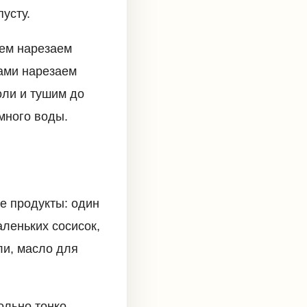
усту.
нем нарезаем
ками нарезаем
оли и тушим до
много воды.
е продукты: один
аленьких сосисок,
ли, масло для
ольно тонко,