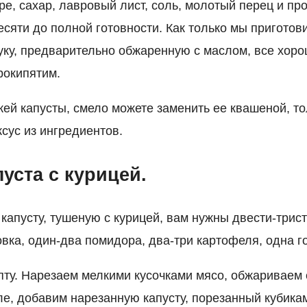
ре, сахар, лавровый лист, соль, молотый перец и п
сяти до полной готовности. Как только мы приготови
уку, предварительно обжаренную с маслом, все хор
рокипятим.
жей капусты, смело можете заменить ее квашеной, то
сус из ингредиентов.
уста с курицей.
 капусту, тушеную с курицей, вам нужны двести-трис
вка, один-два помидора, два-три картофеля, одна го
пту. Нарезаем мелкими кусочками мясо, обжариваем 
е, добавим нарезанную капусту, порезанный кубика