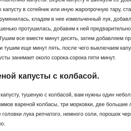
капусту в сотейник или иную жаропрочную тару, ста
друмянилась, кладем в нее измельченный лук, добавл
ошенько протушилась, добавим к ней предварительн
 Тушим все вместе минут десять, затем добавляем п
 и тушим еще минут пять, после чего выключаем капу
сты занимает около сорока-сорока пяти минут.
ной капусты с колбасой.
 капусту, тушеную с колбасой, вам нужны один небо
раммов вареной колбасы, три морковки, две большие
 головки лука репчатого, немного соли, порошок чер
о.