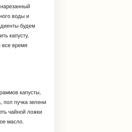
е нарезанный
ного воды и
редиенты будем
ить капусту,
я все время
граммов капусты,
, пол пучка зелени
еть чайной ложки
ое масло.