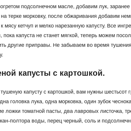
зогретом подсолнечном масле, добавим лук, заране
ю на терке морковку, после обжаривания добавим нем
к мясу кетчуп и мелко нарезанную капусту. Все инг
, пока капуста не станет мягкой, теперь можем посол
ить другие приправы. Не забываем во время тушени
у.
еной капусты с картошкой.
 тушеную капусту с картошкой, вам нужны шестьсот 
дна головка лука, одна морковка, один зубок чеснока
ие ложки томатной пасты, два лавровых листочка, тр
акан-полтора воды, перец черный, соль и подсолнечн