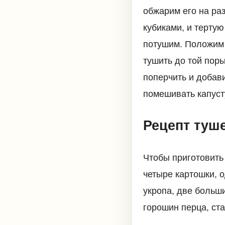
обжарим его на ра
кубиками, и терту
потушим. Положим 
тушить до той поры
поперчить и добав
помешивать капуст
Рецепт туш
Чтобы приготовить
четыре картошки, о
укропа, две больш
горошин перца, ст