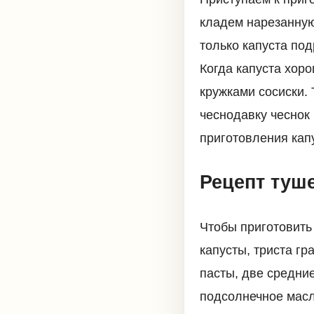
кладем нарезанную 
только капуста по
Когда капуста хор
кружками сосиски.
чеснодавку чеснок
приготовления капу
Рецепт туше
Чтобы приготовить
капусты, триста г
пасты, две средние
подсолнечное масл