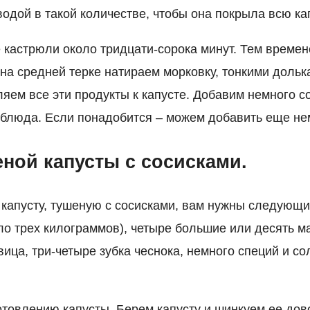
одой в такой количестве, чтобы она покрыла всю кап
кастрюли около тридцати-сорока минут. Тем време
 на средней терке натираем морковку, тонкими доль
яем все эти продукты к капусте. Добавим немного с
 блюда. Если понадобится – можем добавить еще не
еной капусты с сосисками.
 капусту, тушеную с сосисками, вам нужны следующи
ло трех килограммов), четыре большие или десять м
ица, три-четыре зубка чеснока, немного специй и со
отовлению капусты. Берем капусту и шинкуем ее дов