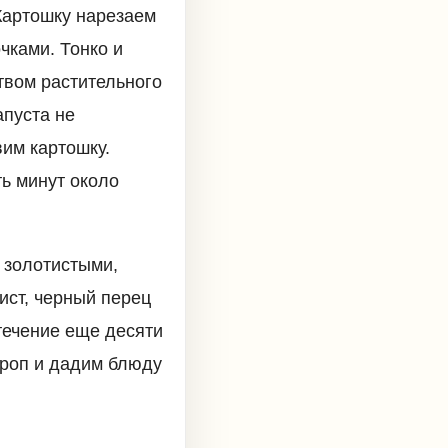
 Картошку нарезаем
чками. Тонко и
твом растительного
апуста не
им картошку.
ь минут около
т золотистыми,
ист, черный перец
течение еще десяти
кроп и дадим блюду