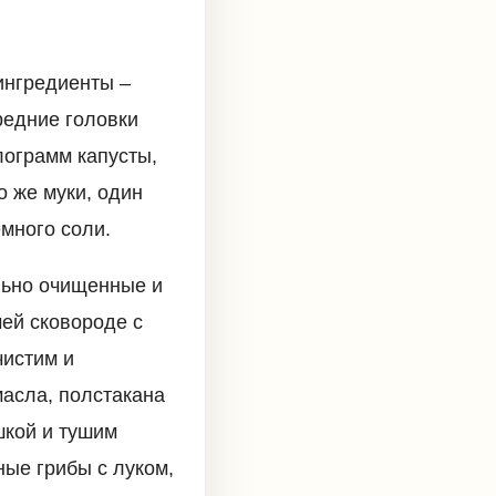
ингредиенты –
редние головки
лограмм капусты,
о же муки, один
много соли.
льно очищенные и
ей сковороде с
чистим и
асла, полстакана
шкой и тушим
ные грибы с луком,