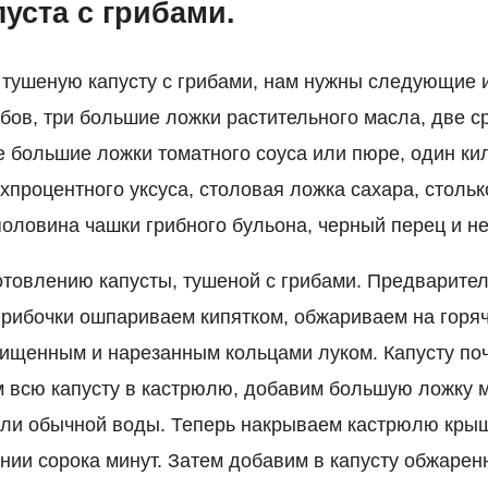
уста с грибами.
 тушеную капусту с грибами, нам нужны следующие 
бов, три большие ложки растительного масла, две с
ве большие ложки томатного соуса или пюре, один ки
процентного уксуса, столовая ложка сахара, стольк
половина чашки грибного бульона, черный перец и не
отовлению капусты, тушеной с грибами. Предварите
рибочки ошпариваем кипятком, обжариваем на горяч
ищенным и нарезанным кольцами луком. Капусту по
 всю капусту в кастрюлю, добавим большую ложку м
или обычной воды. Теперь накрываем кастрюлю кры
нии сорока минут. Затем добавим в капусту обжарен