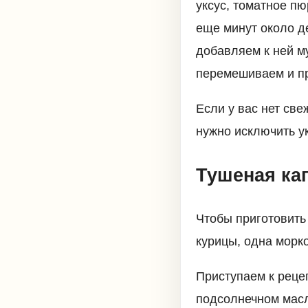
уксус, томатное пю
еще минут около де
добавляем к ней м
перемешиваем и п
Если у вас нет све
нужно исключить ук
Тушеная кап
Чтобы приготовить
курицы, одна морко
Приступаем к реце
подсолнечном масл