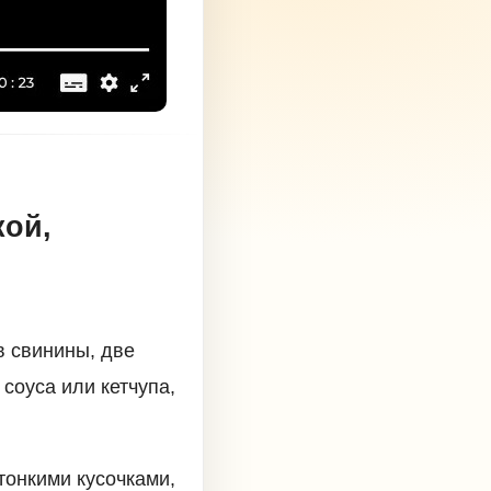
кой,
в свинины, две
 соуса или кетчупа,
тонкими кусочками,