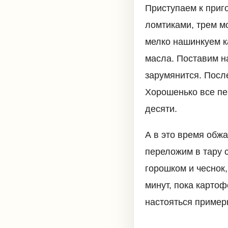
Приступаем к приг
ломтиками, трем мо
мелко нашинкуем к
масла. Поставим на
зарумянится. Посл
Хорошенько все пе
десяти.
А в это время обжа
переложим в тару 
горошком и чеснок
минут, пока карто
настояться примерн