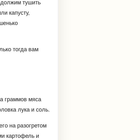
родолжим тушить
ли капусту,
ошенько
лько тогда вам
та граммов мяса
ловка лука и соль.
его на разогретом
ми картофель и