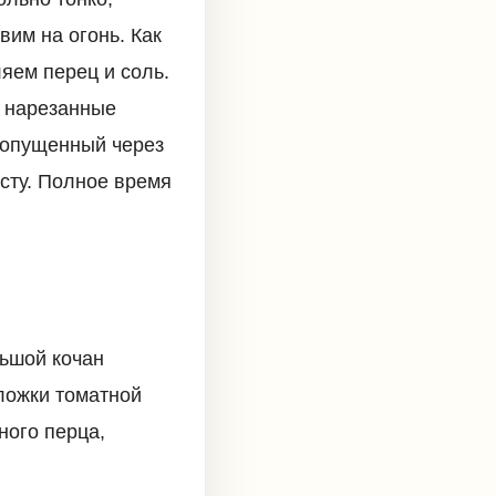
вим на огонь. Как
яем перец и соль.
о нарезанные
ропущенный через
сту. Полное время
льшой кочан
 ложки томатной
ного перца,