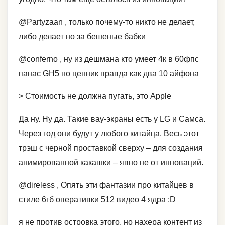
@Partyzaan , только почему-то никто не делает,
либо делает но за бешеные бабки
@conferno , ну из дешмана кто умеет 4к в 60фпс
панас GH5 но ценник правда как два 10 айфона
> Стоимость не должна пугать, это Apple
Да ну. Ну да. Такие вау-экраны есть у LG и Самса.
Через год они будут у любого китайца. Весь этот
трэш с черной проставкой сверху – для создания
анимированной какашки – явно не от инноваций.
@direless , Опять эти фантазии про китайцев в
стиле 6гб оперативки 512 видео 4 ядра :D
я не против островка этого, но нахера контент из