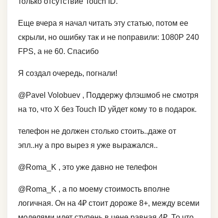
только отсутствие Touch ID.
Еще вчера я начал читать эту статью, потом ее
скрыли, но ошибку так и не поправили: 1080Р 240
FPS, а не 60. Спасибо
Я создал очередь, погнали!
@Pavel Volobuev , Поддержу флэшмоб не смотря
на то, что Х без Touch ID уйдет кому то в подарок.
телефон не должен столько стоить..даже от
эпл..ну а про вырез я уже выражался..
@Roma_K , это уже давно не телефон
@Roma_K , а по моему стоимость вполне
логичная. Он на 4₽ стоит дороже 8+, между всеми
моделями идет ступень в цене равная 4₽. То что