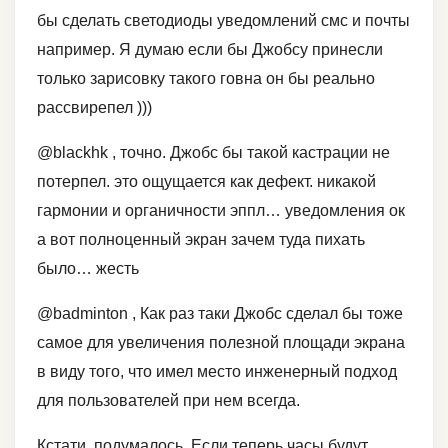
бы сделать светодиоды уведомлений смс и почты
например. Я думаю если бы Джобсу принесли
только зарисовку такого говна он бы реально
рассвирепел )))
@blackhk , точно. Джобс бы такой кастрации не
потерпел. это ощущается как дефект. никакой
гармонии и органичности эппл… уведомления ок
а вот полноценный экран зачем туда пихать
было… жесть
@badminton , Как раз таки Джобс сделал бы тоже
самое для увеличения полезной площади экрана
в виду того, что имел место инженерный подход
для пользователей при нем всегда.
Кстати, подумалось. Если теперь часы будут