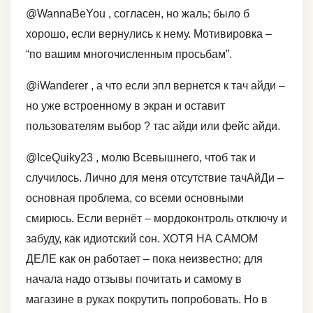
@WannaBeYou , согласен, но жаль; было б
хорошо, если вернулись к нему. Мотивировка –
“по вашим многочисленным просьбам”.
@iWanderer , а что если эпл вернется к тач айди –
но уже встроенному в экран и оставит
пользователям выбор ? тас айди или фейс айди.
@IceQuiky23 , молю Всевышнего, чтоб так и
случилось. Лично для меня отсутствие тачАйДи –
основная проблема, со всеми основными
смирюсь. Если вернёт – мордоконтроль отключу и
забуду, как идиотский сон. ХОТЯ НА САМОМ
ДЕЛЕ как он работает – пока неизвестно; для
начала надо отзывы почитать и самому в
магазине в руках покрутить попробовать. Но в