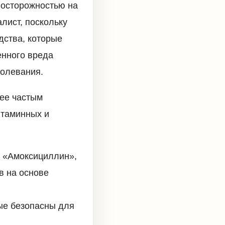
 осторожностью на
лист, поскольку
дства, которые
енного вреда
болевания.
лее частым
итаминных и
к «Амоксициллин»,
в на основе
ые безопасны для