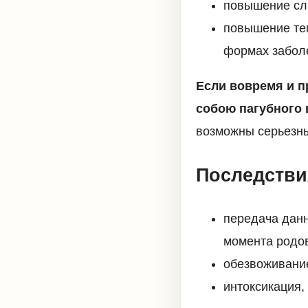
повышение сл
повышение те
формах забол
Если вовремя и п
собою пагубного 
возможны серьезн
Последстви
передача данн
момента родов
обезвоживани
интоксикация,