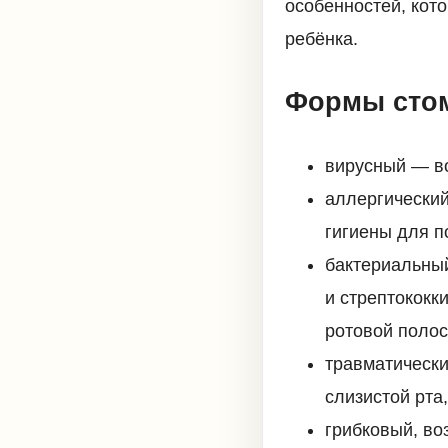
особенностей, кот
ребёнка.
Формы сто
вирусный — во
аллергический
гигиены для п
бактериальный
и стрептококк
ротовой полос
травматически
слизистой рта,
грибковый, во