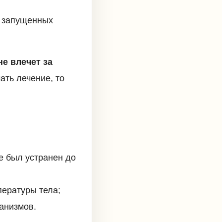
и запущенных
е влечет за
ать лечение, то
е был устранен до
ературы тела;
анизмов.