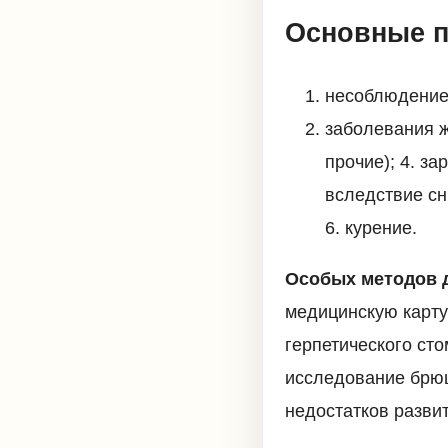
Основные 
несоблюдение 
заболевания ж
прочие); 4. з
вследствие сн
6. курение.
Особых методов д
медицинскую карту
герпетического ст
исследование брюш
недостатков разви