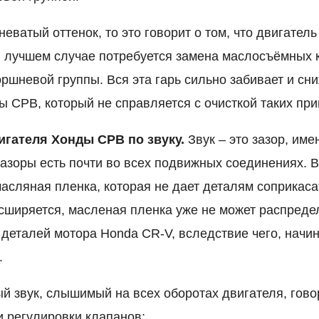
еватый оттенок, то это говорит о том, что двигател
В лучшем случае потребуется замена маслосъёмных к
ршневой группы. Вся эта гарь сильно забивает и сн
ы СРВ, который не справляется с очисткой таких при
вигателя Хонды СРВ по звуку.
Звук – это зазор, име
Зазоры есть почти во всех подвижных соединениях. 
асляная пленка, которая не дает деталям соприкаса
сширяется, масленая пленка уже не может распреде
 деталей мотора Honda CR-V, вследствие чего, начин
.
ый звук, слышимый на всех оборотах двигателя, гово
 регулировки клапанов;