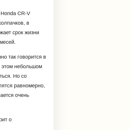
ь Honda CR-V
олпачков, в
ижает срок жизни
месей.
нно так говорится в
В этом небольшом
ться. Но со
лятся равномерно,
ается очень
рит о