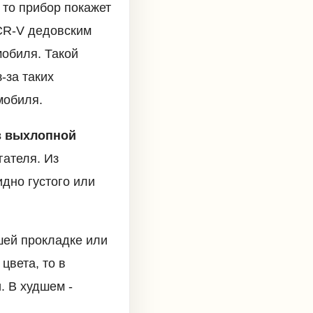
 то прибор покажет
CR-V дедовским
мобиля. Такой
-за таких
мобиля.
з выхлопной
гателя. Из
дно густого или
шей прокладке или
цвета, то в
. В худшем -