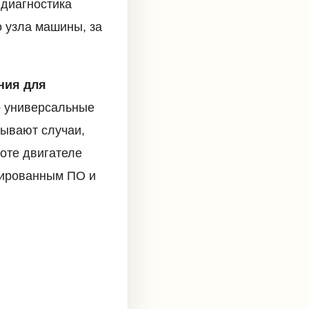
 диагностика
о узла машины, за
ния для
о универсальные
бывают случаи,
оте двигателе
зированным ПО и