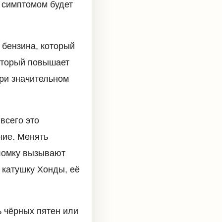
 симптомом будет
 бензина, который
оторый повышает
при значительном
всего это
ние. Менять
оломку вызывают
 катушку Хонды, её
ь чёрных пятен или