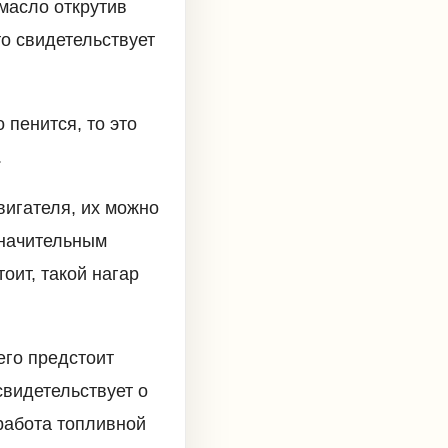
масло открутив
то свидетельствует
 пенится, то это
.
вигателя, их можно
значительным
оит, такой нагар
его предстоит
видетельствует о
работа топливной