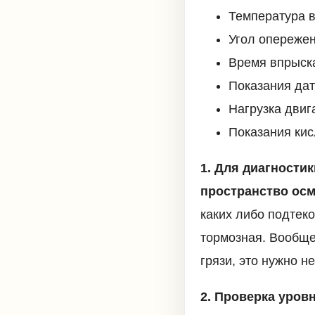
Температура в
Угол опереже
Время впрыска
Показания дат
Нагрузка двиг
Показания ки
1. Для диагности
пространство осм
каких либо подтек
тормозная. Вообще
грязи, это нужно н
2. Проверка уров