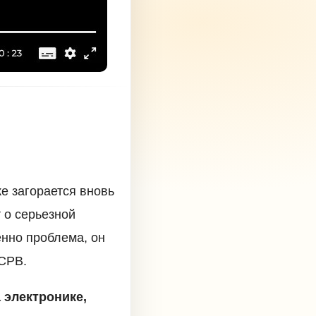
же загорается вновь
т о серьезной
енно проблема, он
 СРВ.
 электронике,