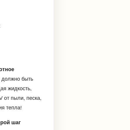
;
отное
 должно быть
ая жидкость,
 от пыли, песка,
ия тепла!
орой шаг