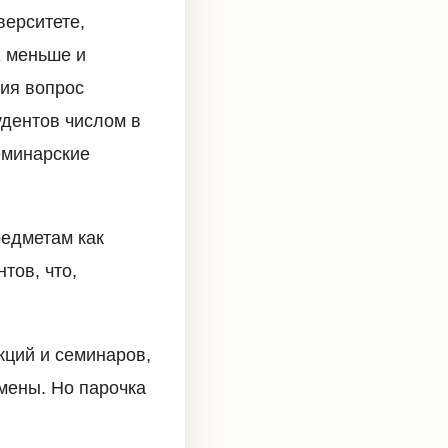
верситете,
Х меньше и
тия вопрос
удентов числом в
еминарские
редметам как
тов, что,
кций и семинаров,
амены. Но парочка