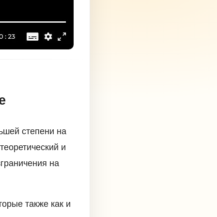
e
льшей степени на
теоретический и
зграничения на
торые также как и