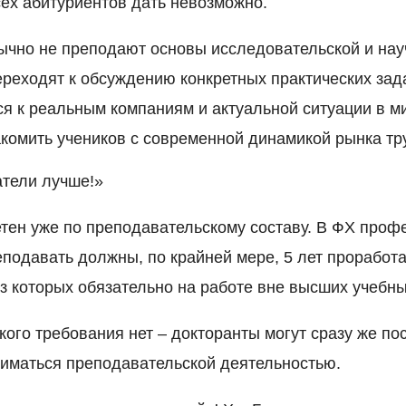
ех абитуриентов дать невозможно.
ычно не преподают основы исследовательской и нау
ереходят к обсуждению конкретных практических зада
ся к реальным компаниям и актуальной ситуации в м
комить учеников с современной динамикой рынка тр
атели лучше!»
етен уже по преподавательскому составу. В ФХ проф
еподавать должны, по крайней мере, 5 лет проработа
из которых обязательно на работе вне высших учебн
кого требования нет – докторанты могут сразу же п
ниматься преподавательской деятельностью.