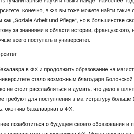
чать гуманитарные науки и языки найдет наиболее п
рситете. Конечно, в ФХ вы тоже можете найти такие
как „Soziale Arbeit und Pflege“, но в большинстве с
тому за знаниями в области истории, французского,
учше всего поступать в университет.
рситет
бакалавра в ФХ и продолжить образование на магис
 университете стало возможным благодаря Болонско
о не стоит расслабляться и думать, что дело в шля
же требуют для поступления в магистратуру больше 
ь, окончив бакалавриат в ФХ.
анее позаботиться о будущем своего образования и 
а в университеты выпускников ФХ. Может случиться т