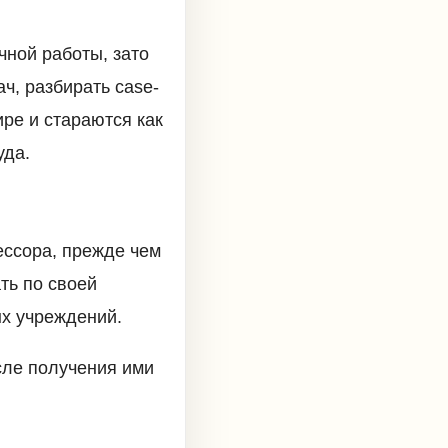
чной работы, зато
ч, разбирать case-
ире и стараются как
уда.
ессора, прежде чем
ть по своей
ых учреждений.
осле получения ими