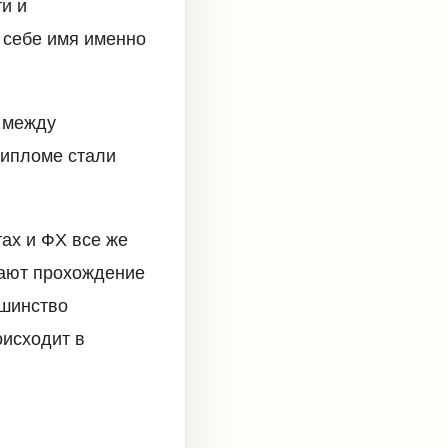
и и
 себе имя именно
 между
дипломе стали
ах и ФХ все же
вают прохождение
ьшинство
оисходит в