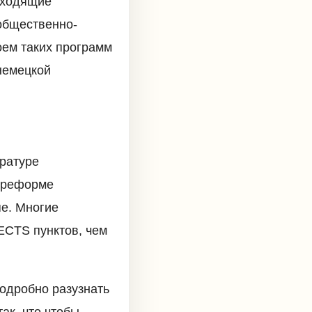
одходящие
 общественно-
воем таких программ
 немецкой
тратуре
й реформе
пе. Многие
ECTS пунктов, чем
подробно разузнать
ак, что чтобы