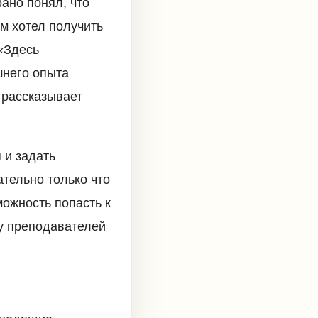
ано понял, что
им хотел получить
«Здесь
шнего опыта
 рассказывает
 и задать
тельно только что
можность попасть к
 у преподавателей